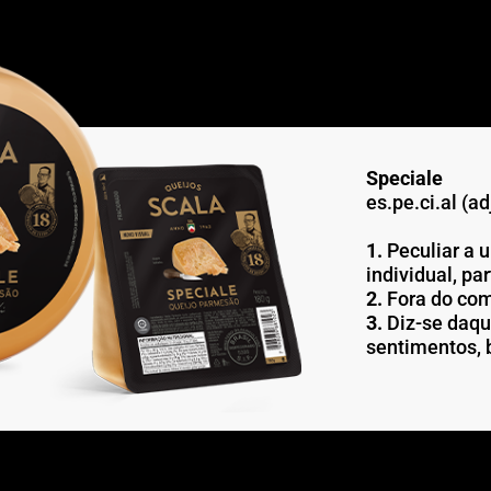
Speciale
es.pe.ci.al (ad
1.
Peculiar a 
individual, par
2.
Fora do com
3.
Diz-se daqu
sentimentos, 