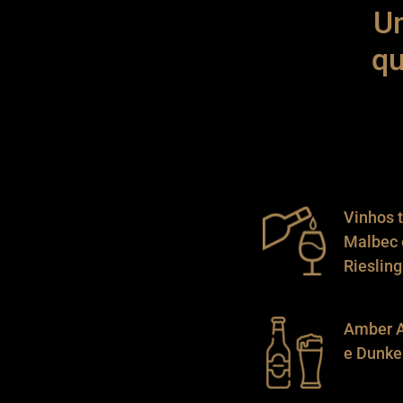
Um
qu
Vinhos t
Malbec 
Rieslin
Amber A
e Dunke