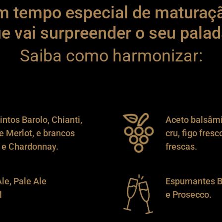
 tempo especial de maturaç
e vai surpreender o seu palad
Saiba como harmonizar:
intos Barolo, Chianti,
Aceto balsâmi
e Merlot, e brancos
cru, figo fresc
g e Chardonnay.
frescas.
le, Pale Ale
Espumantes B
l
e Prosecco.