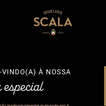
-VINDO(A) À NOSSA
 especial
são tradicionalmente maturado por 6