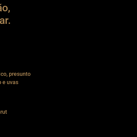
ão,
ar.
co, presunto
o e uvas
rut